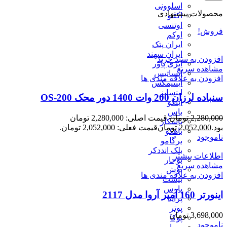
اسلوونی
محصولات پیشنهادی
اکتیو
اوتنسی
فروش!
اوکم
ایران پتک
ایران سهند
افزودن به سبد خرید
ایزی پاور
مشاهده سریع
ایساتیس
افزودن به علاقه مندی ها
اینتیمکس
اینسایز
سنباده لرزان 200 وات 1400 دور محک OS-200
اینکو
باس
2,280,000
تومان
قیمت اصلی: 2,280,000 تومان
باسکار
بود.
2,052,000
تومان
قیمت فعلی: 2,052,000 تومان.
باهکو
ناموجود
برگامو
بلک انددکر
اطلاعات بیشتر
بوجار
مشاهده سریع
بوش
افزودن به علاقه مندی ها
بیست
پارس
اینورتر 160 آمپر آروا مدل 2117
پراید
پوتر
3,698,000
تومان
پوکا
ناموجود