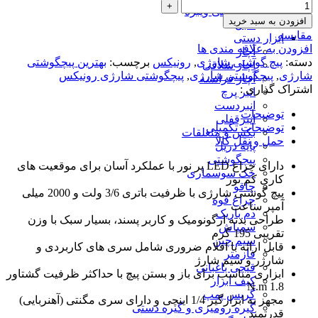
خرطومی ویبره
افزودن به سبد خرید
کابل
مقایسه
ابزار دستی
افزودن به علاقه مندی ها
آچار
دسته:
پیچ گوشتی شارژی
,
رونیکس
برچسب:
بهترین پیچگوشتی
آچار شلاقی
شارژی
,
پیچگوشتی شارژی
,
پیچگوشتی شارژی رونیکس
آچار فرانسه
اشتراک گذاری :
انبر پرچ
انبردست
توضیحات
انبرقفلی
توضیحات تکمیلی
بکس و متعلقات
حمل و نقل کالا
پایه دریل
پیچگوشتی
دارای چراغ LED پر نور با عملکرد آسان برای موقعیت های
جک سوسماری
کاری کم نور
چاقو
پیچ گوشتی شارژی با ظرفیت باتری 3/6 ولت و 2000 میلی
چراغ قوه
آمپر ساعت
دم باریک
طراحی بدنه ارگونومیک و کاربر پسند، بسیار سبک با وزن
سمپاش
تقریبی 195 گرم
سیم چین
قابل ارائه با اقلام ضروری شامل سری های کاربردی و
فازمتر
شارژر و سیم شارژ
قیچی باغبانی
ابزاری مناسب برای باز و بستن پیچ با حداکثر ظرفیت گشتاور
کیف ابزار
1.8 N.m
گریس پمپ
مجهز به ابزارگیر 1/4 اینچی و دارای سری مگنتی (آهنربایی)
گیره رومیزی و گیره دستی
قدرتمند