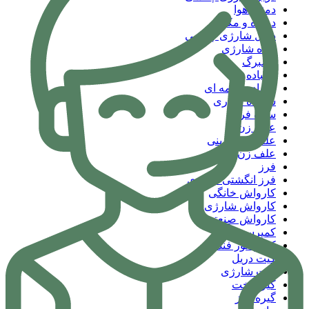
دمنده هوا
دمنده و مکنده
ذریل شارژی چکشی
رنده شارژی
زیمبرگ
سنباده
سنباده تسمه ای
سنباده دیواری
سنگ فرز
علف زن
علف زن بنزینی
علف زن شارژی
فرز
فرز انگشتی شارژی
کارواش خانگی
کارواش شارژی
کارواش صنعتی
کمپرسور باد
کمپرسور فندکی
کیت دریل
کیت شارژی
گیره تخت
گیره تراز