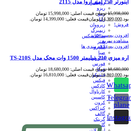
اینورتر 250 آمپر آروا مدل 2115
رونیکس
ریزو
15,998,000
تومان
قیمت اصلی: 15,998,000 تومان
رینو
بود.
14,399,000
تومان
قیمت فعلی: 14,399,000 تومان.
زانا
فروش!
زیرووان
زیمبرگ
افزودن به سبد خرید
سالکامیکس
مشاهده سریع
ستر
افزودن به علاقه مندی ها
سلپرو
صبا
اره میزی 210 میلیمتر 1500 وات محک مدل TS-210S
فناوران
فورس
فوکا
18,680,000
تومان
قیمت اصلی: 18,680,000 تومان
فیسکو
بود.
16,810,000
تومان
قیمت فعلی: 16,810,000 تومان.
فیکس
Whatsa
کادکس
کارناوال
Telegra
کاسپین
کرون
plane
کنزاکس
گالف
Instagr
گریتک
گلینت
لیزر لاینر