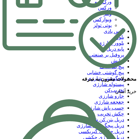
ورک پرو
ورکس
وینر
ویوارکس
یوتی تولز
بکس بادی
بلوور
بلوور شارژی
پایه دریل
پروفیل بر صنعتی
پولیش
پیچ بند کناف
پیچ گوشتی خشابی
پیچگوشتی شارژی
محصولات مقرون به صرفه
پیستوله شارژی
تخریب‌کن
خرید آسان
جارو شارزی
جغجغه شارژی
چسب پاش شارژی
چکش تخریب
دریل بتن کن شارژی
دریل پیچگوشتی شارژی
دریل چکشی گیربکسی
دریل شارژی چکشی