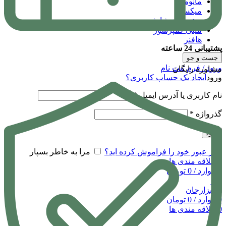
مانومتر
میکسر
مینی فرز شارژی
مینی کمپرسور
هافنر
پشتیبانی 24 ساعته
جست و جو
ورود / فرم ثبت نام
مشاوره رایگان
ورود
ایجاد یک حساب کاربری؟
نام کاربری یا آدرس ایمیل
*
گذرواژه
*
ورود
رمز عبور خود را فراموش کرده اید؟
مرا به خاطر بسپار
0
علاقه مندی ها
0
موارد
/
0
تومان
منو
0
موارد
/
0
تومان
0
علاقه مندی ها