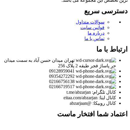
ترین تخصص این مجموعه می باشد.
دسترسی سریع
سوالات متداول
قوانین سایت
درباره ما
تماس با ما
ارتباط با ما
تهران میدان حسن آباد به سمت میدان
حر پاساژ فجر طبقه 2 پلاک 256
09128959041
09354272292
02166756138
02166719517
کانال تلگرام: t.me/abzarjan
کانال ایتا: eitaa.com/abzarjan
کانال روبیکا: @abzarjaan
اعتماد شما افتخار ماست