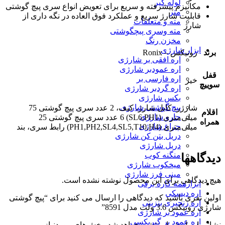
لوله گیر
مکانیزم پیشرفته و سریع برای تعویض انواع سری پیچ گوشتی
متر
قابلیت شارژ سریع و عملکرد فوق العاده در نگه داری از
مته و متعلقات
شارژ
مته وسری پیچگوشتی
مخزن رنگ
ابزار شارژی
برند
رونیکس – Ronix
اره افقی بر شارژی
اره عمودبر شارژی
قفل
اره فارسی بر
خیر
سوییچ
اره گردبر شارژی
بکس شارژی
پیچ گوشتی شارژی
شارژر، کابل شارژ، کیف، 2 عدد سری پیچ گوشتی 75
اقلام
جارو شارژی
میلی‌متری (SL6,PH1) 6 عدد سری پیچ گوشتی 25
همراه
چراغ شارژی
میلی‌متری (PH1,PH2,SL4,SL5,T10,H4) رابط سری، بند
دریل بتن کن شارژی
دریل شارژی
منگنه کوب
دیدگاهها
میخکوب شارژی
مینی فرز شارژی
هیچ دیدگاهی برای این محصول نوشته نشده است.
ابزارهمه کاره برقی
اره دیسکی
اولین نفری باشید که دیدگاهی را ارسال می کنید برای “پیچ گوشتی
اره زنجیری بنزینی
شارژی رونیکس 3.6 ولت مدل 8591”
اره عمود بر شارژی
اره عمود بر گیربکسی
نشانی ایمیل شما منتشر نخواهد شد.
بخش‌های موردنیاز