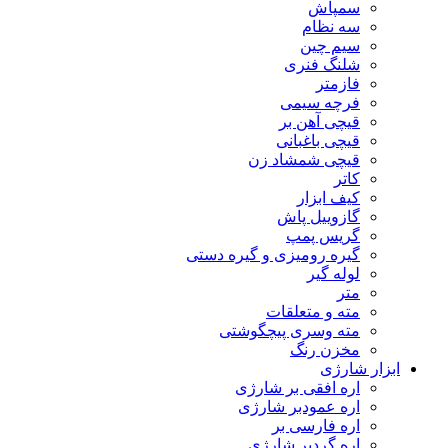
سمپاش
سه نظام
سیم چین
شلنگ فنری
فازمتر
فرچه سیمی
قیچی آهن بر
قیچی باغبانی
قیچی شمشاد زن
کاتر
کیف ابزار
گازوییل پاش
گریس پمپ
گیره رومیزی و گیره دستی
لوله گیر
متر
مته و متعلقات
مته وسری پیچگوشتی
مخزن رنگ
ابزار شارژی
اره افقی بر شارژی
اره عمودبر شارژی
اره فارسی بر
اره گردبر شارژی