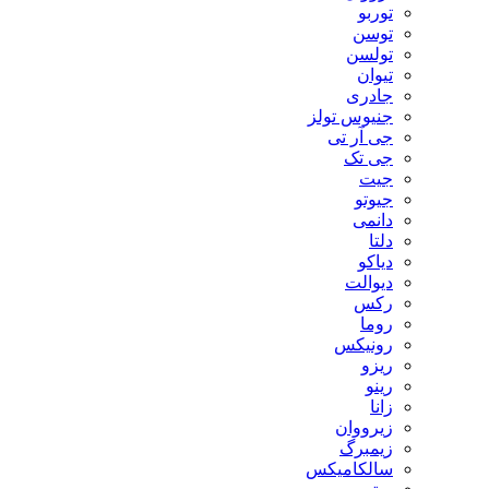
توربو
توسن
تولسن
تیوان
جادری
جنیوس تولز
جی آر تی
جی تک
جیت
جیوتو
دانمی
دلتا
دیاکو
دیوالت
رکس
روما
رونیکس
ریزو
رینو
زانا
زیرووان
زیمبرگ
سالکامیکس