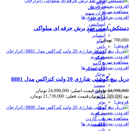
اوکم
افزودن به سبد خرید
ایران پتک
مشاهده سریع
ایران سهند
افزودن به علاقه مندی ها
ایزی پاور
ایساتیس
دستکش ایمنی ضد برش حرفه ای میلواکی
اینتیمکس
اینسایز
700,000
تومان
اینکو
فروش!
باس
باسکار
افزودن به سبد خرید
باهکو
مشاهده سریع
برگامو
افزودن به علاقه مندی ها
بلک انددکر
بوجار
دریل پیچ گوشتی شارژی 20 ولت کنزاکس مدل 8881
بوش
بیست
24,998,000
تومان
قیمت اصلی: 24,998,000 تومان
پارس
بود.
21,739,000
تومان
قیمت فعلی: 21,739,000 تومان.
پراید
فروش!
پوتر
پوکا
افزودن به سبد خرید
پی ام
مشاهده سریع
تاپ گاردن
افزودن به علاقه مندی ها
تاپکس
تات