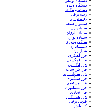
دستگاه پولیش
دستگاه ویبره
دمنده و مکنده
رنده برقی
رنده نجاری
سشوار صنعتی
سنباده زن
سنباده لرزان
سنباده نواری
سنگ رومیزی
شمشاد زن
شیار زن
فرز آهنگری
فرز امگشتی
فرز انگشتی
فرز بتن ساب
فرز سنباده زنی
فرز سنگبری
فرز مستقیم
فرز مینیاتوری
فرز نجاری
فرز همه کاره
قیچی برقی
کارواش