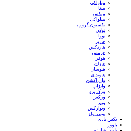
ميلواكى
میتا
میکس
میلواکی
نکستون گروپ
نولان
نووا
هاربر
هاردکس
هرمس
هوفر
هیزان
هیوسان
هیوندای
وان اکشن
وایزاپ
ورک پرو
ورکس
وینر
ویوارکس
یوتی تولز
بکس بادی
بلوور
بلوور شارژی