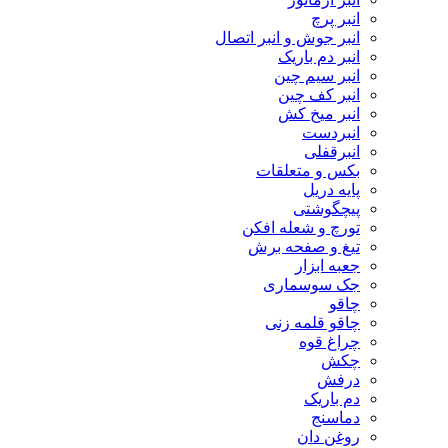
انبر پرچ
انبر جوش و انبر اتصال
انبر دم باریک
انبر سیم چین
انبر کف چین
انبر میخ کش
انبردست
انبرقفلی
بکس و متعلقات
پایه دریل
پیچگوشتی
تورچ و شعله افکن
تیغ و صفحه برش
جعبه ابزار
جک سوسماری
چاقو
چاقو قلمه زنی
چراغ قوه
چکش
درفش
دم باریک
دماسنج
روغن دان