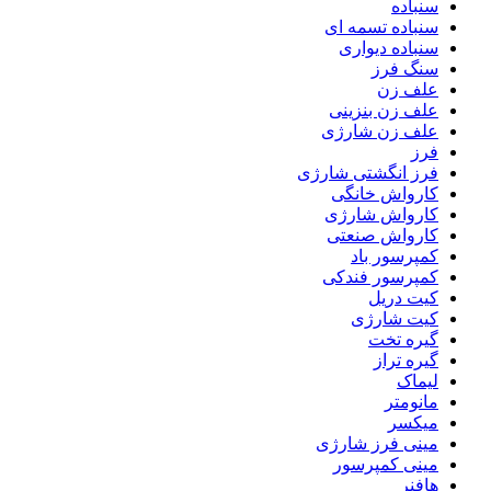
سنباده
سنباده تسمه ای
سنباده دیواری
سنگ فرز
علف زن
علف زن بنزینی
علف زن شارژی
فرز
فرز انگشتی شارژی
کارواش خانگی
کارواش شارژی
کارواش صنعتی
کمپرسور باد
کمپرسور فندکی
کیت دریل
کیت شارژی
گیره تخت
گیره تراز
لیماک
مانومتر
میکسر
مینی فرز شارژی
مینی کمپرسور
هافنر