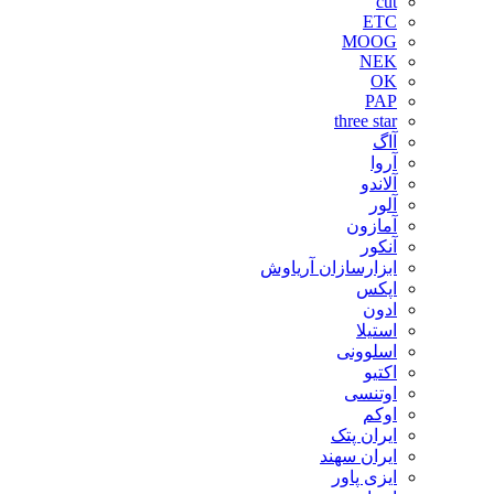
cut
ETC
MOOG
NEK
OK
PAP
three star
آاگ
آروا
آلاندو
آلور
آمازون
آنکور
ابزارسازان آریاوش
اپکس
ادون
استیلا
اسلوونی
اکتیو
اوتنسی
اوکم
ایران پتک
ایران سهند
ایزی پاور