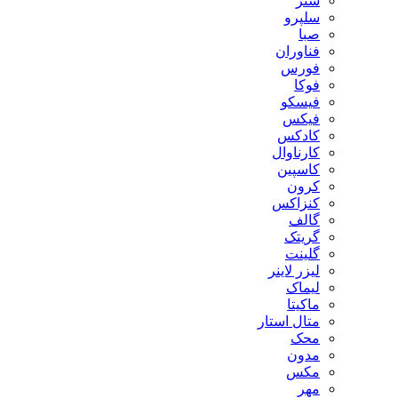
ستر
سلپرو
صبا
فناوران
فورس
فوکا
فیسکو
فیکس
کادکس
کارناوال
کاسپین
کرون
کنزاکس
گالف
گریتک
گلینت
لیزر لاینر
لیماک
ماکیتا
متال استار
محک
مدون
مکس
مهر