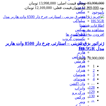
محک
13,998,000
تومان
قیمت اصلی: 13,998,000 تومان
مدون
بود.
12,169,000
تومان
قیمت فعلی: 12,169,000 تومان.
مکس
ناموجود
مهر
ميلواكى
میتا
اطلاعات بیشتر
میکس
مشاهده سریع
میلواکی
افزودن به علاقه مندی ها
نکستون گروپ
ژنراتور برق بنزینی – استارتی چرخ دار 8500 وات هاربر
نولان
نووا
مدل H8.5GR
هاربر
هاردکس
78,900,000
تومان
هرمس
هوفر
1
هیزان
2
3
هیوسان
4
هیوندای
…
وان اکشن
128
وایزاپ
129
ورک پرو
130
ورکس
→
وینر