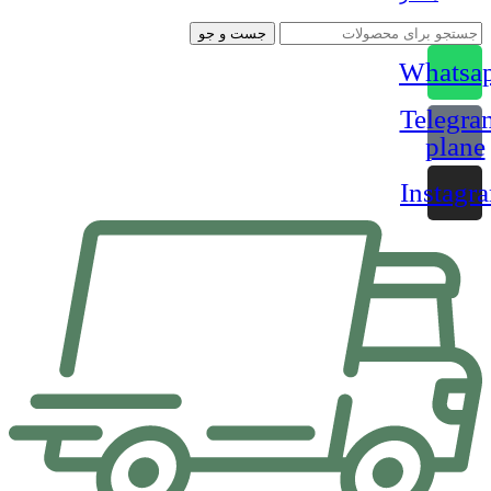
جست و جو
Whatsa
Telegra
plane
Instagr