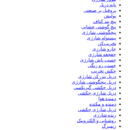
پایه دریل
پروفیل بر صنعتی
پولیش
پیچ بند کناف
پیچ گوشتی خشابی
پیچگوشتی شارژی
پیستوله شارژی
تخریب‌کن
جارو شارزی
جغجغه شارژی
چسب پاش شارژی
چسب رو رنگی
چکش تخریب
دریل بتن کن شارژی
دریل پیچگوشتی شارژی
دریل چکشی گیربکسی
دریل شارژی چکشی
دمنده هوا
دمنده و مکنده
ذریل شارژی چکشی
رنده شارژی
روشنایی و الکترونیک
زیمبرگ