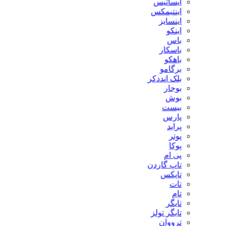
ایساتیس
اینتیمکس
اینسایز
اینکو
باس
باسکار
باهکو
برگامو
بلک انددکر
بوجار
بوش
بیست
پارس
پراید
پوتر
پوکا
پی ام
تاپ گاردن
تاپکس
تات
تام
تایگر
تایگر تولز
ترووان