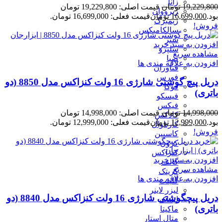
زانا
19,229,800
تومان
قیمت اصلی: 19,229,800 تومان
زیرووان
بود.
16,699,000
تومان
قیمت فعلی: 16,699,000 تومان.
زیمبرگ
فروش!
سالکامیکس
ستر
افزودن به سبد خرید
سلپرو
مشاهده سریع
صبا
افزودن به علاقه مندی ها
فناوران
فورس
دریل پیچ گوشتی شارژی 16 ولت کنزاکس مدل 8850 (دو
فوکا
باتری)
فیسکو
فیکس
14,998,000
تومان
قیمت اصلی: 14,998,000 تومان
کادکس
بود.
12,999,000
تومان
قیمت فعلی: 12,999,000 تومان.
کارناوال
فروش!
کاسپین
کرون
کنزاکس
افزودن به سبد خرید
گالف
مشاهده سریع
گریتک
افزودن به علاقه مندی ها
گلینت
لیزر لاینر
دریل پیچگوشتی شارژی 16 ولت کنزاکس مدل 8840 (دو
لیماک
باتری)
ماکیتا
متال استار