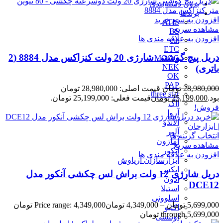
بدون دسته‌بندی
برندها
افزودن به سبد خرید
ATIS
مشاهده سریع
BS
افزودن به علاقه مندی ها
cut
ETC
دریل پیچ گوشتی شارژی 20 ولت کنزاکس مدل 8884 (2
MOOG
NEK
باتری)
OK
PAP
28,980,000
تومان
قیمت اصلی: 28,980,000 تومان
three star
بود.
25,199,000
تومان
قیمت فعلی: 25,199,000 تومان.
آاگ
فروش!
آروا
آلاندو
آلور
انتخاب گزینه ها
آمازون
مشاهده سریع
آنکور
افزودن به علاقه مندی ها
ابزارسازان آریاوش
اپکس
دریل شارژی 12 ولت براش لس چکشی آنکور مدل
ادون
DCE12
استیلا
اسلوونی
5,699,000
تومان
–
4,349,000
تومان
Price range: 4,349,000 تومان
اکتیو
through 5,699,000 تومان
اوتنسی