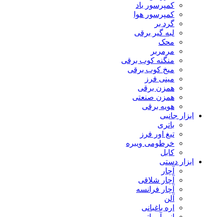
کمپرسور باد
کمپرسور هوا
گرد بر
لبه گیر برقی
محک
مرمربر
منگنه کوب برقی
میخ کوب برقی
مینی فرز
همزن برقی
همزن صنعتی
هویه برقی
ابزار جانبی
باتری
تیغ اور فرز
خرطومی ویبره
کابل
ابزار دستی
آچار
آچار شلاقی
آچار فرانسه
آلن
اره باغبانی
انبر آرماتور