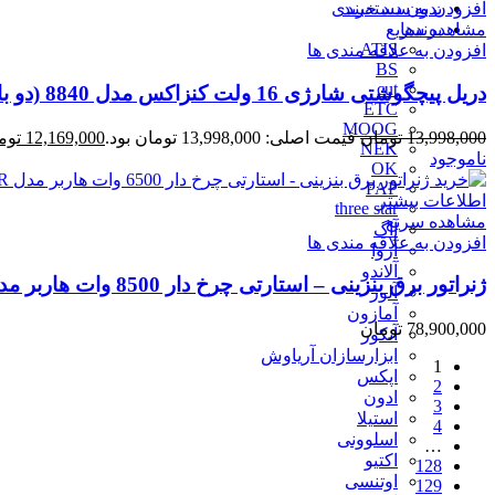
بدون دسته‌بندی
افزودن به سبد خرید
برندها
مشاهده سریع
ATIS
افزودن به علاقه مندی ها
BS
cut
دریل پیچگوشتی شارژی 16 ولت کنزاکس مدل 8840 (دو باتری)
ETC
MOOG
13,998,000
تومان
قیمت اصلی: 13,998,000 تومان بود.
12,169,000
توم
NEK
ناموجود
OK
PAP
اطلاعات بیشتر
three star
مشاهده سریع
آاگ
افزودن به علاقه مندی ها
آروا
آلاندو
ژنراتور برق بنزینی – استارتی چرخ دار 8500 وات هاربر مدل H8.5GR
آلور
آمازون
78,900,000
تومان
آنکور
ابزارسازان آریاوش
1
اپکس
2
ادون
3
استیلا
4
اسلوونی
…
اکتیو
128
اوتنسی
129