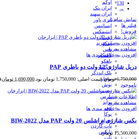
اوکم
130
ایران پتک
→
ایران سهند
نمایش سایدبار
ایزی پاور
فیلتر ها
ایساتیس
فروش!
اینتیمکس
اینسایز
افزودن به سبد خرید
اینکو
مشاهده سریع
باس
افزودن به علاقه مندی ها
باسکار
باهکو
دریل شارژی 12 ولت دو باطری PAP
برگامو
بلک انددکر
بوجار
1,750,000
تومان
قیمت اصلی: 1,750,000 تومان بود.
1,690,000
تومان
قی
بوش
ناموجود
بیست
پارس
اطلاعات بیشتر
پراید
مشاهده سریع
پوتر
افزودن به علاقه مندی ها
پوکا
پی ام
بکس شارژی براشلس 20 ولت PAP مدل BIW-2022
تاپ گاردن
تاپکس
15,500,000
تومان
تات
فروش!