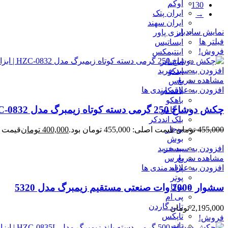
اوکم
130
ایران پتک
→
ایران سهند
نمایش سایدبار
ایزی پاور
فیلتر ها
ایساتیس
فروش!
اینتیمکس
اینسایز
افزودن به سبد خرید
اینکو
مشاهده سریع
باس
افزودن به علاقه مندی ها
باسکار
باهکو
چکش دوشاخ 250 گرمی دسته کوتاه زیمبرگ مدل HZC-0832
برگامو
بلک انددکر
بوجار
455,000
تومان
قیمت اصلی: 455,000 تومان بود.
400,000
تومان
قیمت فعلی: 00
بوش
بیست
افزودن به سبد خرید
پارس
مشاهده سریع
پراید
افزودن به علاقه مندی ها
پوتر
سشوار 2000 وات صنعتی مستقيم زيمبرگ مدل 5320
پوکا
پی ام
تاپ گاردن
2,195,000
تومان
تاپکس
فروش!
تات