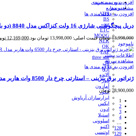
بدون دسته‌بندی
افزودن به سبد خرید
برندها
مشاهده سریع
ATIS
افزودن به علاقه مندی ها
BS
cut
دریل پیچگوشتی شارژی 16 ولت کنزاکس مدل 8840 (دو باتری)
ETC
MOOG
13,998,000
تومان
قیمت اصلی: 13,998,000 تومان بود.
12,169,000
توم
NEK
ناموجود
OK
PAP
اطلاعات بیشتر
three star
مشاهده سریع
آاگ
افزودن به علاقه مندی ها
آروا
آلاندو
ژنراتور برق بنزینی – استارتی چرخ دار 8500 وات هاربر مدل H8.5GR
آلور
آمازون
78,900,000
تومان
آنکور
ابزارسازان آریاوش
1
اپکس
2
ادون
3
استیلا
4
اسلوونی
…
اکتیو
128
اوتنسی
129