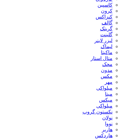
کاسپین
کرون
کنزاکس
گالف
گریتک
گلینت
لیزر لاینر
لیماک
ماکیتا
متال استار
محک
مدون
مکس
مهر
ميلواكى
میتا
میکس
میلواکی
نکستون گروپ
نولان
نووا
هاربر
هاردکس