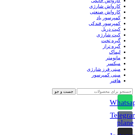
کارواش خانگی
کارواش شارژی
کارواش صنعتی
کمپرسور باد
کمپرسور فندکی
کیت دریل
کیت شارژی
گیره تخت
گیره تراز
لیماک
مانومتر
میکسر
مینی فرز شارژی
مینی کمپرسور
هافنر
جست و جو
Whatsa
Telegra
plane