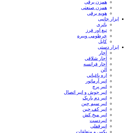
همزن برقی
همزن صنعتی
هویه برقی
ابزار جانبی
باتری
تیغ اور فرز
خرطومی ویبره
کابل
ابزار دستی
آچار
آچار شلاقی
آچار فرانسه
آلن
اره باغبانی
انبر آرماتور
انبر پرچ
انبر جوش و انبر اتصال
انبر دم باریک
انبر سیم چین
انبر کف چین
انبر میخ کش
انبردست
انبرقفلی
بکس و متعلقات