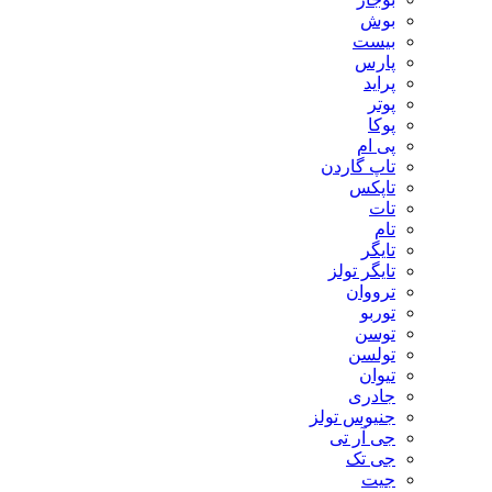
بوش
بیست
پارس
پراید
پوتر
پوکا
پی ام
تاپ گاردن
تاپکس
تات
تام
تایگر
تایگر تولز
ترووان
توربو
توسن
تولسن
تیوان
جادری
جنیوس تولز
جی آر تی
جی تک
جیت