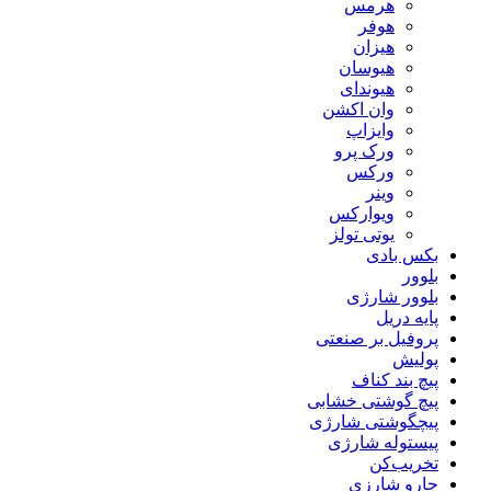
هرمس
هوفر
هیزان
هیوسان
هیوندای
وان اکشن
وایزاپ
ورک پرو
ورکس
وینر
ویوارکس
یوتی تولز
بکس بادی
بلوور
بلوور شارژی
پایه دریل
پروفیل بر صنعتی
پولیش
پیچ بند کناف
پیچ گوشتی خشابی
پیچگوشتی شارژی
پیستوله شارژی
تخریب‌کن
جارو شارزی