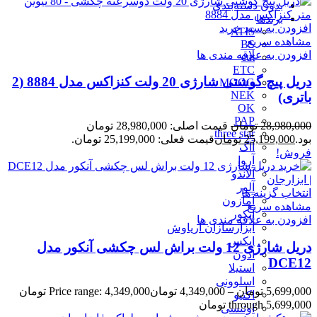
بدون دسته‌بندی
برندها
افزودن به سبد خرید
ATIS
مشاهده سریع
BS
افزودن به علاقه مندی ها
cut
ETC
دریل پیچ گوشتی شارژی 20 ولت کنزاکس مدل 8884 (2
MOOG
NEK
باتری)
OK
PAP
28,980,000
تومان
قیمت اصلی: 28,980,000 تومان
three star
بود.
25,199,000
تومان
قیمت فعلی: 25,199,000 تومان.
آاگ
فروش!
آروا
آلاندو
آلور
انتخاب گزینه ها
آمازون
مشاهده سریع
آنکور
افزودن به علاقه مندی ها
ابزارسازان آریاوش
اپکس
دریل شارژی 12 ولت براش لس چکشی آنکور مدل
ادون
DCE12
استیلا
اسلوونی
5,699,000
تومان
–
4,349,000
تومان
Price range: 4,349,000 تومان
اکتیو
through 5,699,000 تومان
اوتنسی