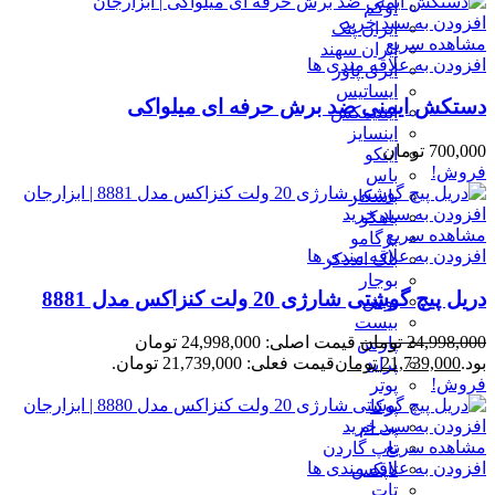
اوکم
افزودن به سبد خرید
ایران پتک
مشاهده سریع
ایران سهند
افزودن به علاقه مندی ها
ایزی پاور
ایساتیس
دستکش ایمنی ضد برش حرفه ای میلواکی
اینتیمکس
اینسایز
700,000
تومان
اینکو
فروش!
باس
باسکار
افزودن به سبد خرید
باهکو
مشاهده سریع
برگامو
افزودن به علاقه مندی ها
بلک انددکر
بوجار
دریل پیچ گوشتی شارژی 20 ولت کنزاکس مدل 8881
بوش
بیست
24,998,000
تومان
قیمت اصلی: 24,998,000 تومان
پارس
بود.
21,739,000
تومان
قیمت فعلی: 21,739,000 تومان.
پراید
فروش!
پوتر
پوکا
افزودن به سبد خرید
پی ام
مشاهده سریع
تاپ گاردن
افزودن به علاقه مندی ها
تاپکس
تات