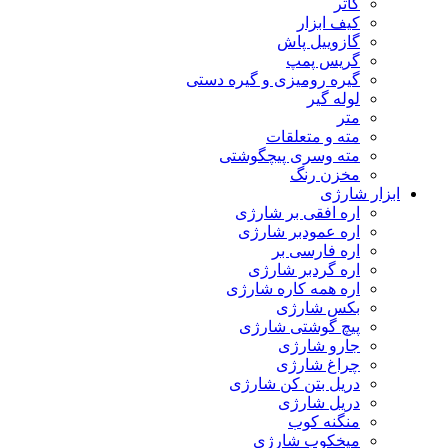
کاتر
کیف ابزار
گازوییل پاش
گریس پمپ
گیره رومیزی و گیره دستی
لوله گیر
متر
مته و متعلقات
مته وسری پیچگوشتی
مخزن رنگ
ابزار شارژی
اره افقی بر شارژی
اره عمودبر شارژی
اره فارسی بر
اره گردبر شارژی
اره همه کاره شارژی
بکس شارژی
پیچ گوشتی شارژی
جارو شارژی
چراغ شارژی
دریل بتن کن شارژی
دریل شارژی
منگنه کوب
میخکوب شارژی