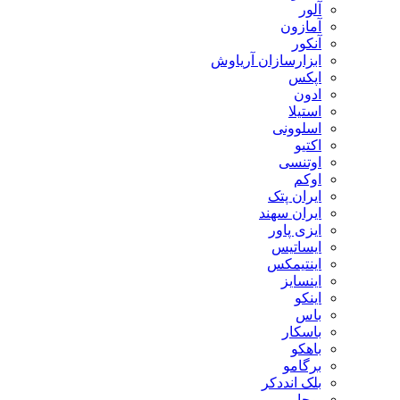
آلور
آمازون
آنکور
ابزارسازان آریاوش
اپکس
ادون
استیلا
اسلوونی
اکتیو
اوتنسی
اوکم
ایران پتک
ایران سهند
ایزی پاور
ایساتیس
اینتیمکس
اینسایز
اینکو
باس
باسکار
باهکو
برگامو
بلک انددکر
بوجار