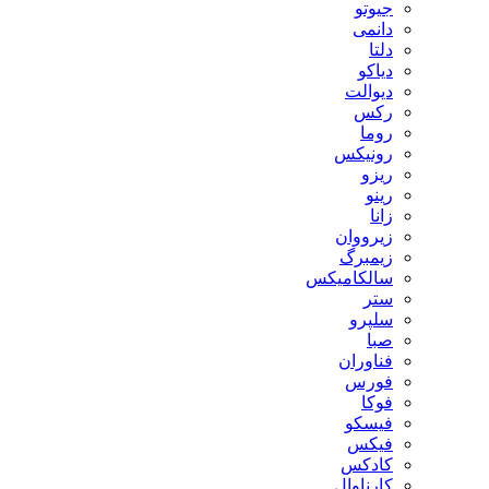
جیوتو
دانمی
دلتا
دیاکو
دیوالت
رکس
روما
رونیکس
ریزو
رینو
زانا
زیرووان
زیمبرگ
سالکامیکس
ستر
سلپرو
صبا
فناوران
فورس
فوکا
فیسکو
فیکس
کادکس
کارناوال