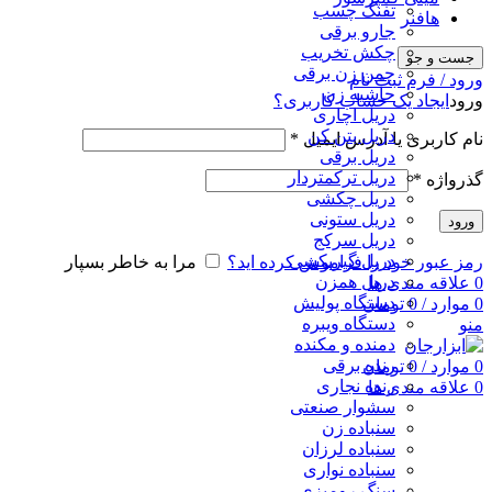
تفنگ چسب
هافنر
جارو برقی
چکش تخریب
جست و جو
چمن زن برقی
ورود / فرم ثبت نام
حاشیه زن
ورود
ایجاد یک حساب کاربری؟
دریل اچاری
دریل بتن کن
نام کاربری یا آدرس ایمیل
*
دریل برقی
دریل ترکمتردار
گذرواژه
*
دریل چکشی
دریل ستونی
ورود
دریل سرکج
دریل گیربکسی
رمز عبور خود را فراموش کرده اید؟
مرا به خاطر بسپار
دریل همزن
0
علاقه مندی ها
دستگاه پولیش
0
موارد
/
0
تومان
دستگاه ویبره
منو
دمنده و مکنده
رنده برقی
0
موارد
/
0
تومان
رنده نجاری
0
علاقه مندی ها
سشوار صنعتی
سنباده زن
سنباده لرزان
سنباده نواری
سنگ رومیزی