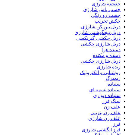
جغجغه شارژی
چسب پاش شارژی
چسب رو رنگی
چکش تخریب
دریل بتن کن شارژی
دریل پیچگوشتی شارژی
دریل چکشی گیربکسی
دریل شارژی چکشی
دمنده هوا
دمنده و مکنده
ذریل شارژی چکشی
رنده شارژی
روشنایی و الکترونیک
زیمبرگ
سنباده
سنباده تسمه ای
سنباده دیواری
سنگ فرز
علف زن
علف زن بنزینی
علف زن شارژی
فرز
فرز انگشتی شارژی