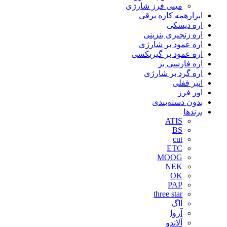
مینی فرز شارژی
ابزارهمه کاره برقی
اره دیسکی
اره زنجیری بنزینی
اره عمود بر شارژی
اره عمود بر گیربکسی
اره فارسی بر
اره گرد بر شارژی
انبر قفلی
اور فرز
بدون دسته‌بندی
برندها
ATIS
BS
cut
ETC
MOOG
NEK
OK
PAP
three star
آاگ
آروا
آلاندو