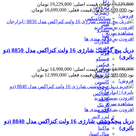
زانا
19,229,800
تومان
قیمت اصلی: 19,229,800 تومان
زیرووان
بود.
16,699,000
تومان
قیمت فعلی: 16,699,000 تومان.
زیمبرگ
فروش!
سالکامیکس
ستر
افزودن به سبد خرید
سلپرو
مشاهده سریع
صبا
افزودن به علاقه مندی ها
فناوران
فورس
دریل پیچ گوشتی شارژی 16 ولت کنزاکس مدل 8850 (دو
فوکا
باتری)
فیسکو
فیکس
14,998,000
تومان
قیمت اصلی: 14,998,000 تومان
کادکس
بود.
12,999,000
تومان
قیمت فعلی: 12,999,000 تومان.
کارناوال
فروش!
کاسپین
کرون
کنزاکس
افزودن به سبد خرید
گالف
مشاهده سریع
گریتک
افزودن به علاقه مندی ها
گلینت
لیزر لاینر
دریل پیچگوشتی شارژی 16 ولت کنزاکس مدل 8840 (دو
لیماک
باتری)
ماکیتا
متال استار