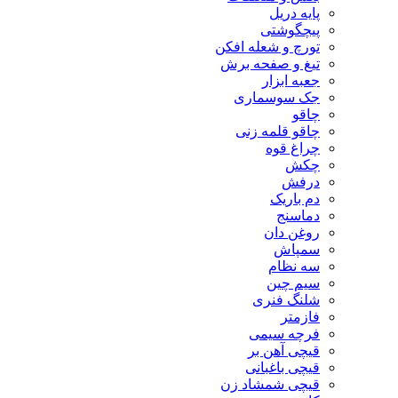
پایه دریل
پیچگوشتی
تورچ و شعله افکن
تیغ و صفحه برش
جعبه ابزار
جک سوسماری
چاقو
چاقو قلمه زنی
چراغ قوه
چکش
درفش
دم باریک
دماسنج
روغن دان
سمپاش
سه نظام
سیم چین
شلنگ فنری
فازمتر
فرچه سیمی
قیچی آهن بر
قیچی باغبانی
قیچی شمشاد زن