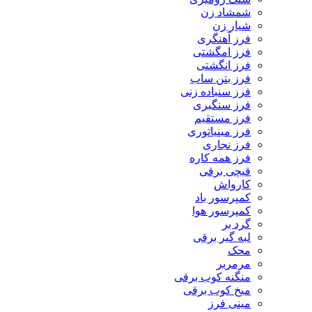
شمشاد زن
شیار زن
فرز آهنگری
فرز امگشتی
فرز انگشتی
فرز بتن ساب
فرز سنباده زنی
فرز سنگبری
فرز مستقیم
فرز مینیاتوری
فرز نجاری
فرز همه کاره
قیچی برقی
کارواش
کمپرسور باد
کمپرسور هوا
گرد بر
لبه گیر برقی
محک
مرمربر
منگنه کوب برقی
میخ کوب برقی
مینی فرز