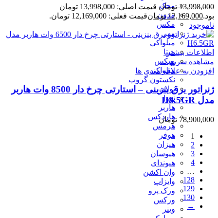
محک
13,998,000
تومان
قیمت اصلی: 13,998,000 تومان
مدون
بود.
12,169,000
تومان
قیمت فعلی: 12,169,000 تومان.
مکس
ناموجود
مهر
ميلواكى
میتا
اطلاعات بیشتر
میکس
مشاهده سریع
میلواکی
افزودن به علاقه مندی ها
نکستون گروپ
ژنراتور برق بنزینی – استارتی چرخ دار 8500 وات هاربر
نولان
نووا
مدل H8.5GR
هاربر
هاردکس
78,900,000
تومان
هرمس
هوفر
1
هیزان
2
3
هیوسان
4
هیوندای
…
وان اکشن
128
وایزاپ
129
ورک پرو
130
ورکس
→
وینر