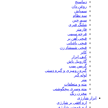
دماسنج
روغن دان
سمپاش
سه نظام
سیم چین
شلنگ فنری
فازمتر
فرچه سیمی
قیچی آهن بر
قیچی باغبانی
قیچی شمشاد زن
کاتر
کیف ابزار
گازوییل پاش
گریس پمپ
گیره رومیزی و گیره دستی
لوله گیر
متر
مته و متعلقات
مته وسری پیچگوشتی
مخزن رنگ
ابزار شارژی
اره افقی بر شارژی
اره عمودبر شارژی