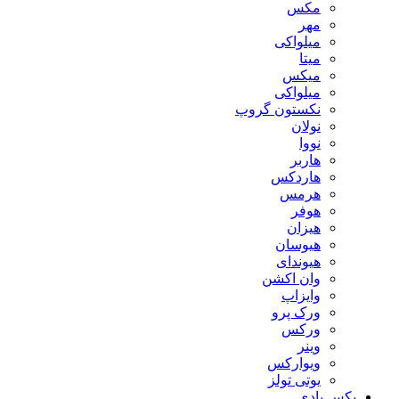
مکس
مهر
ميلواكى
میتا
میکس
میلواکی
نکستون گروپ
نولان
نووا
هاربر
هاردکس
هرمس
هوفر
هیزان
هیوسان
هیوندای
وان اکشن
وایزاپ
ورک پرو
ورکس
وینر
ویوارکس
یوتی تولز
بکس بادی