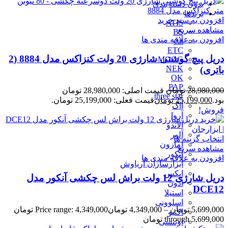
بدون دسته‌بندی
برندها
افزودن به سبد خرید
ATIS
مشاهده سریع
BS
افزودن به علاقه مندی ها
cut
ETC
دریل پیچ گوشتی شارژی 20 ولت کنزاکس مدل 8884 (2
MOOG
NEK
باتری)
OK
PAP
28,980,000
تومان
قیمت اصلی: 28,980,000 تومان
three star
بود.
25,199,000
تومان
قیمت فعلی: 25,199,000 تومان.
آاگ
فروش!
آروا
آلاندو
آلور
انتخاب گزینه ها
آمازون
مشاهده سریع
آنکور
افزودن به علاقه مندی ها
ابزارسازان آریاوش
اپکس
دریل شارژی 12 ولت براش لس چکشی آنکور مدل
ادون
DCE12
استیلا
اسلوونی
5,699,000
تومان
–
4,349,000
تومان
Price range: 4,349,000 تومان
اکتیو
through 5,699,000 تومان
اوتنسی