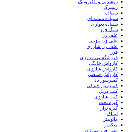
روشنایی و الکترونیک
زیمبرگ
سنباده
سنباده تسمه ای
سنباده دیواری
سنگ فرز
علف زن
علف زن بنزینی
علف زن شارژی
فرز
فرز انگشتی شارژی
کارواش خانگی
کارواش شارژی
کارواش صنعتی
کمپرسور باد
کمپرسور فندکی
کیت دریل
کیت شارژی
گیره تخت
گیره تراز
لیماک
مانومتر
میکسر
مینی فرز شارژی