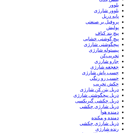
بلوور
بلوور شارژی
پایه دریل
پروفیل بر صنعتی
پولیش
پیچ بند کناف
پیچ گوشتی خشابی
پیچگوشتی شارژی
پیستوله شارژی
تخریب‌کن
جارو شارزی
جغجغه شارژی
چسب پاش شارژی
چسب رو رنگی
چکش تخریب
دریل بتن کن شارژی
دریل پیچگوشتی شارژی
دریل چکشی گیربکسی
دریل شارژی چکشی
دمنده هوا
دمنده و مکنده
ذریل شارژی چکشی
رنده شارژی