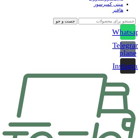
مینی کمپرسور
هافنر
جست و جو
Whatsa
Telegra
plane
Instagr