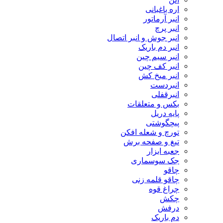
اره باغبانی
انبر آرماتور
انبر پرچ
انبر جوش و انبر اتصال
انبر دم باریک
انبر سیم چین
انبر کف چین
انبر میخ کش
انبردست
انبرقفلی
بکس و متعلقات
پایه دریل
پیچگوشتی
تورچ و شعله افکن
تیغ و صفحه برش
جعبه ابزار
جک سوسماری
چاقو
چاقو قلمه زنی
چراغ قوه
چکش
درفش
دم باریک