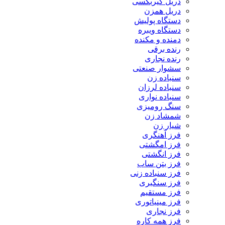
دریل گیربکسی
دریل همزن
دستگاه پولیش
دستگاه ویبره
دمنده و مکنده
رنده برقی
رنده نجاری
سشوار صنعتی
سنباده زن
سنباده لرزان
سنباده نواری
سنگ رومیزی
شمشاد زن
شیار زن
فرز آهنگری
فرز امگشتی
فرز انگشتی
فرز بتن ساب
فرز سنباده زنی
فرز سنگبری
فرز مستقیم
فرز مینیاتوری
فرز نجاری
فرز همه کاره