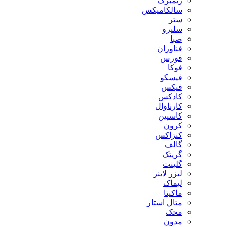
زیمبرگ
سالکامیکس
ستر
سلپرو
صبا
فناوران
فورس
فوکا
فیسکو
فیکس
کادکس
کارناوال
کاسپین
کرون
کنزاکس
گالف
گریتک
گلینت
لیزر لاینر
لیماک
ماکیتا
متال استار
محک
مدون