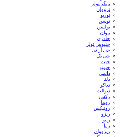
تایگر تولز
ترووان
توربو
توسن
تولسن
تیوان
جادری
جنیوس تولز
جی آر تی
جی تک
جیت
جیوتو
دانمی
دلتا
دیاکو
دیوالت
رکس
روما
رونیکس
ریزو
رینو
زانا
زیرووان