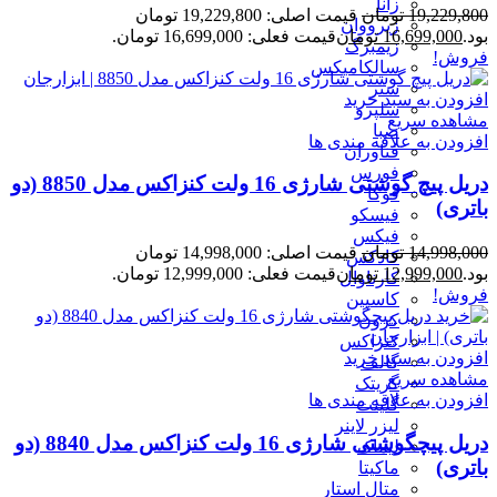
زانا
19,229,800
تومان
قیمت اصلی: 19,229,800 تومان
زیرووان
بود.
16,699,000
تومان
قیمت فعلی: 16,699,000 تومان.
زیمبرگ
فروش!
سالکامیکس
ستر
افزودن به سبد خرید
سلپرو
مشاهده سریع
صبا
افزودن به علاقه مندی ها
فناوران
فورس
دریل پیچ گوشتی شارژی 16 ولت کنزاکس مدل 8850 (دو
فوکا
باتری)
فیسکو
فیکس
14,998,000
تومان
قیمت اصلی: 14,998,000 تومان
کادکس
بود.
12,999,000
تومان
قیمت فعلی: 12,999,000 تومان.
کارناوال
فروش!
کاسپین
کرون
کنزاکس
افزودن به سبد خرید
گالف
مشاهده سریع
گریتک
افزودن به علاقه مندی ها
گلینت
لیزر لاینر
دریل پیچگوشتی شارژی 16 ولت کنزاکس مدل 8840 (دو
لیماک
باتری)
ماکیتا
متال استار