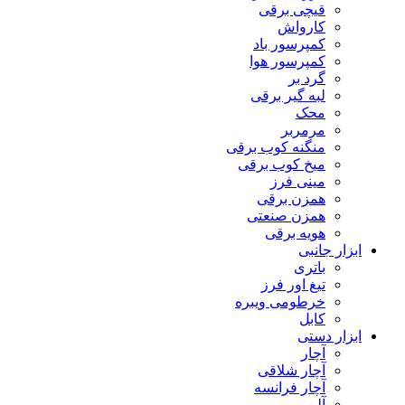
قیچی برقی
کارواش
کمپرسور باد
کمپرسور هوا
گرد بر
لبه گیر برقی
محک
مرمربر
منگنه کوب برقی
میخ کوب برقی
مینی فرز
همزن برقی
همزن صنعتی
هویه برقی
ابزار جانبی
باتری
تیغ اور فرز
خرطومی ویبره
کابل
ابزار دستی
آچار
آچار شلاقی
آچار فرانسه
آلن