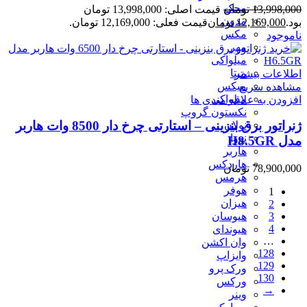
محک
13,998,000
تومان
قیمت اصلی: 13,998,000 تومان
مدون
بود.
12,169,000
تومان
قیمت فعلی: 12,169,000 تومان.
مکس
ناموجود
مهر
ميلواكى
میتا
اطلاعات بیشتر
میکس
مشاهده سریع
میلواکی
افزودن به علاقه مندی ها
نکستون گروپ
ژنراتور برق بنزینی – استارتی چرخ دار 8500 وات هاربر
نولان
نووا
مدل H8.5GR
هاربر
هاردکس
78,900,000
تومان
هرمس
هوفر
1
هیزان
2
3
هیوسان
4
هیوندای
…
وان اکشن
128
وایزاپ
129
ورک پرو
130
ورکس
→
وینر