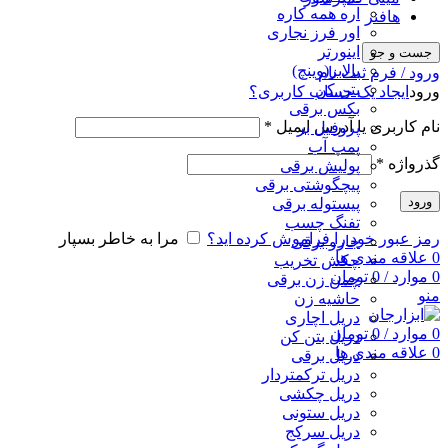
اره همه کاره
هافنر
اور فرز نجاری
اینورتر
جست و جو
بالابر(وینچ)
ورود / فرم ثبت نام
بتن کن
ورود
ایجاد یک حساب کاربری؟
بکس برقی
نام کاربری یا آدرس ایمیل
*
پروفیل بر
پمپ آب
گذرواژه
*
پولیش برقی
پیچگوشتی برقی
ورود
پیستوله برقی
تفنگ چسب
رمز عبور خود را فراموش کرده اید؟
مرا به خاطر بسپار
جارو برقی
0
علاقه مندی ها
چکش تخریب
0
موارد
/
0
تومان
چمن زن برقی
منو
حاشیه زن
دریل اچاری
0
موارد
/
0
تومان
دریل بتن کن
0
علاقه مندی ها
دریل برقی
دریل ترکمتردار
دریل چکشی
دریل ستونی
دریل سرکج