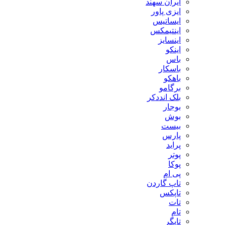
ایران سهند
ایزی پاور
ایساتیس
اینتیمکس
اینسایز
اینکو
باس
باسکار
باهکو
برگامو
بلک انددکر
بوجار
بوش
بیست
پارس
پراید
پوتر
پوکا
پی ام
تاپ گاردن
تاپکس
تات
تام
تایگر