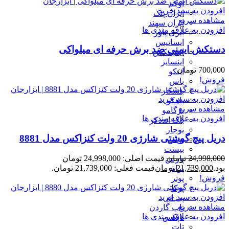
اوکم
افزودن به سبد خرید
ایران پتک
مشاهده سریع
ایران سهند
افزودن به علاقه مندی ها
ایزی پاور
ایساتیس
دستکش ایمنی ضد برش حرفه ای میلواکی
اینتیمکس
اینسایز
700,000
تومان
اینکو
فروش!
باس
باسکار
افزودن به سبد خرید
باهکو
مشاهده سریع
برگامو
افزودن به علاقه مندی ها
بلک انددکر
بوجار
دریل پیچ گوشتی شارژی 20 ولت کنزاکس مدل 8881
بوش
بیست
24,998,000
تومان
قیمت اصلی: 24,998,000 تومان
پارس
بود.
21,739,000
تومان
قیمت فعلی: 21,739,000 تومان.
پراید
فروش!
پوتر
پوکا
افزودن به سبد خرید
پی ام
مشاهده سریع
تاپ گاردن
افزودن به علاقه مندی ها
تاپکس
تات