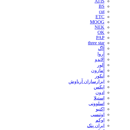
ATIS
BS
cut
ETC
MOOG
NEK
OK
PAP
three star
آاگ
آروا
آلاندو
آلور
آمازون
آنکور
ابزارسازان آریاوش
اپکس
ادون
استیلا
اسلوونی
اکتیو
اوتنسی
اوکم
ایران پتک