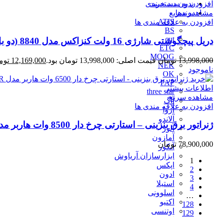
بدون دسته‌بندی
افزودن به سبد خرید
برندها
مشاهده سریع
ATIS
افزودن به علاقه مندی ها
BS
cut
دریل پیچگوشتی شارژی 16 ولت کنزاکس مدل 8840 (دو باتری)
ETC
MOOG
13,998,000
تومان
قیمت اصلی: 13,998,000 تومان بود.
12,169,000
توم
NEK
ناموجود
OK
PAP
اطلاعات بیشتر
three star
مشاهده سریع
آاگ
افزودن به علاقه مندی ها
آروا
آلاندو
ژنراتور برق بنزینی – استارتی چرخ دار 8500 وات هاربر مدل H8.5GR
آلور
آمازون
78,900,000
تومان
آنکور
ابزارسازان آریاوش
1
اپکس
2
ادون
3
استیلا
4
اسلوونی
…
اکتیو
128
اوتنسی
129