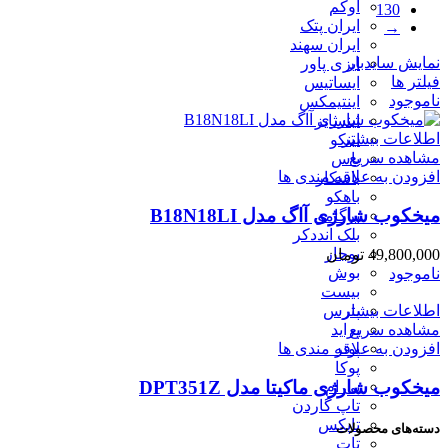
اوکم
130
ایران پتک
→
ایران سهند
نمایش سایدبار
ایزی پاور
فیلتر ها
ایساتیس
ناموجود
اینتیمکس
اینسایز
اطلاعات بیشتر
اینکو
مشاهده سریع
باس
افزودن به علاقه مندی ها
باسکار
باهکو
میخکوب شارژی آاگ مدل B18N18LI
برگامو
بلک انددکر
بوجار
49,800,000
تومان
بوش
ناموجود
بیست
پارس
اطلاعات بیشتر
پراید
مشاهده سریع
پوتر
افزودن به علاقه مندی ها
پوکا
میخکوب شارژی ماکیتا مدل DPT351Z
پی ام
تاپ گاردن
تاپکس
دسته‌های محصولات
تات