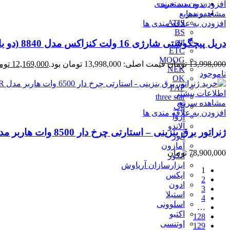
بدون دسته‌بندی
افزودن به سبد خرید
برندها
مشاهده سریع
ATIS
افزودن به علاقه مندی ها
BS
cut
دریل پیچگوشتی شارژی 16 ولت کنزاکس مدل 8840 (دو باتری)
ETC
MOOG
13,998,000
تومان
قیمت اصلی: 13,998,000 تومان بود.
12,169,000
توم
NEK
ناموجود
OK
PAP
اطلاعات بیشتر
three star
مشاهده سریع
آاگ
افزودن به علاقه مندی ها
آروا
آلاندو
ژنراتور برق بنزینی – استارتی چرخ دار 8500 وات هاربر مدل H8.5GR
آلور
آمازون
78,900,000
تومان
آنکور
ابزارسازان آریاوش
1
اپکس
2
ادون
3
استیلا
4
اسلوونی
…
اکتیو
128
اوتنسی
129