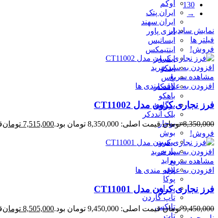
اوکم
130
ایران پتک
→
ایران سهند
نمایش سایدبار
ایزی پاور
فیلتر ها
ایساتیس
فروش!
اینتیمکس
اینسایز
افزودن به سبد خرید
اینکو
مشاهده سریع
باس
افزودن به علاقه مندی ها
باسکار
باهکو
فرز نجاری کرون مدل CT11002
برگامو
بلک انددکر
بوجار
8,350,000
تومان
قیمت اصلی: 8,350,000 تومان بود.
7,515,000
تومان
قی
بوش
فروش!
بیست
پارس
افزودن به سبد خرید
پراید
مشاهده سریع
پوتر
افزودن به علاقه مندی ها
پوکا
پی ام
فرز نجاری کرون مدل CT11001
تاپ گاردن
تاپکس
9,450,000
تومان
قیمت اصلی: 9,450,000 تومان بود.
8,505,000
تومان
قی
تات
ناموجود