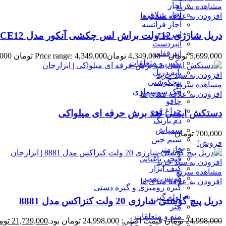
آچار
مشاهده سریع
آچار شلاقی
افزودن به علاقه مندی ها
آچار فرانسه
انبر پرچ
دریل شارژی 12 ولت براش لس چکشی آنکور مدل DCE12
انبردست
انبرقفلی
5,699,000
تومان
–
4,349,000
تومان
Price range: 4,349,000 تومان through 5,699,000 تومان
بکس و متعلقات
پایه دریل
افزودن به سبد خرید
پیچگوشتی
مشاهده سریع
جک سوسماری
افزودن به علاقه مندی ها
چاقو
چراغ قوه
دستکش ایمنی ضد برش حرفه ای میلواکی
دم باریک
سمپاش
700,000
تومان
سیم چین
فروش!
فازمتر
قیچی باغبانی
افزودن به سبد خرید
کیف ابزار
مشاهده سریع
گریس پمپ
افزودن به علاقه مندی ها
گیره رومیزی و گیره دستی
لوله گیر
دریل پیچ گوشتی شارژی 20 ولت کنزاکس مدل 8881
متر
مته و متعلقات
24,998,000
تومان
قیمت اصلی: 24,998,000 تومان بود.
21,739,000
توم
مته وسری پیچگوشتی