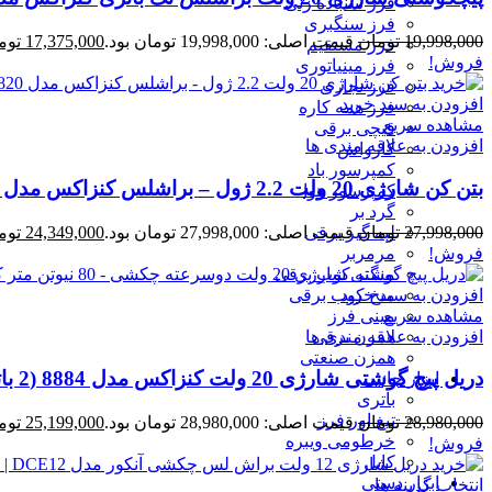
فرز سنباده زنی
فرز سنگبری
19,998,000
تومان
قیمت اصلی: 19,998,000 تومان بود.
17,375,000
توم
فرز مستقیم
فروش!
فرز مینیاتوری
فرز نجاری
افزودن به سبد خرید
فرز همه کاره
مشاهده سریع
قیچی برقی
افزودن به علاقه مندی ها
کارواش
کمپرسور باد
بتن کن شارژی 20 ولت 2.2 ژول – براشلس کنزاکس مدل 8820
کمپرسور هوا
گرد بر
27,998,000
تومان
قیمت اصلی: 27,998,000 تومان بود.
24,349,000
توم
لبه گیر برقی
فروش!
مرمربر
منگنه کوب برقی
افزودن به سبد خرید
میخ کوب برقی
مشاهده سریع
مینی فرز
افزودن به علاقه مندی ها
همزن برقی
همزن صنعتی
دریل پیچ گوشتی شارژی 20 ولت کنزاکس مدل 8884 (2 باتری)
ابزار جانبی
باتری
تیغ اور فرز
28,980,000
تومان
قیمت اصلی: 28,980,000 تومان بود.
25,199,000
توم
خرطومی ویبره
فروش!
کابل
ابزار دستی
انتخاب گزینه ها