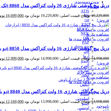
بدون دسته‌بندی
دریل پیچ گوشتی شارژی 20 ولت کنزاکس مدل 8860 (تک باتری)
برندها
ATIS
19,229,800
تومان
قیمت اصلی: 19,229,800 تومان بود.
16,699,000
توم
BS
cut
فروش!
ETC
MOOG
افزودن به سبد خرید
NEK
مشاهده سریع
OK
افزودن به علاقه مندی ها
PAP
three star
دریل پیچ گوشتی شارژی 16 ولت کنزاکس مدل 8850 (دو باتری)
آاگ
آروا
14,998,000
تومان
قیمت اصلی: 14,998,000 تومان بود.
12,999,000
توم
آلاندو
فروش!
آلور
آمازون
افزودن به سبد خرید
آنکور
مشاهده سریع
ابزارسازان آریاوش
افزودن به علاقه مندی ها
اپکس
ادون
دریل پیچگوشتی شارژی 16 ولت کنزاکس مدل 8840 (دو باتری)
استیلا
اسلوونی
13,998,000
تومان
قیمت اصلی: 13,998,000 تومان بود.
12,169,000
توم
اکتیو
ناموجود
اوتنسی