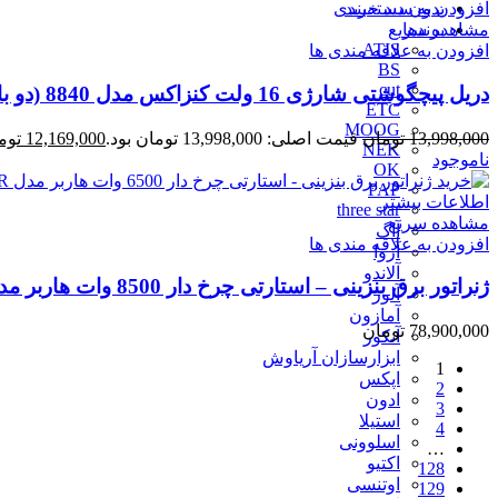
بدون دسته‌بندی
افزودن به سبد خرید
برندها
مشاهده سریع
ATIS
افزودن به علاقه مندی ها
BS
cut
دریل پیچگوشتی شارژی 16 ولت کنزاکس مدل 8840 (دو باتری)
ETC
MOOG
13,998,000
تومان
قیمت اصلی: 13,998,000 تومان بود.
12,169,000
توم
NEK
ناموجود
OK
PAP
اطلاعات بیشتر
three star
مشاهده سریع
آاگ
افزودن به علاقه مندی ها
آروا
آلاندو
ژنراتور برق بنزینی – استارتی چرخ دار 8500 وات هاربر مدل H8.5GR
آلور
آمازون
78,900,000
تومان
آنکور
ابزارسازان آریاوش
1
اپکس
2
ادون
3
استیلا
4
اسلوونی
…
اکتیو
128
اوتنسی
129