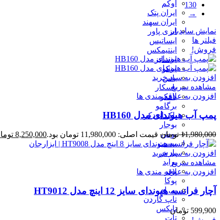
اوکم
130
ایران پتک
→
ایران سهند
نمایش سایدبار
ایزی پاور
فیلتر ها
ایساتیس
فروش!
اینتیمکس
اینسایز
اینکو
افزودن به سبد خرید
باس
مشاهده سریع
باسکار
افزودن به علاقه مندی ها
باهکو
برگامو
پمپ آب هیوندای مدل HB160
بلک انددکر
بوجار
بوش
11,980,000
تومان
قیمت اصلی: 11,980,000 تومان بود.
8,250,000
توما
بیست
پارس
افزودن به سبد خرید
پراید
مشاهده سریع
پوتر
افزودن به علاقه مندی ها
پوکا
پی ام
آچار فرانسه هیوندای سایز 12 اینچ مدل HT9012
تاپ گاردن
تاپکس
599,900
تومان
تات
فروش!