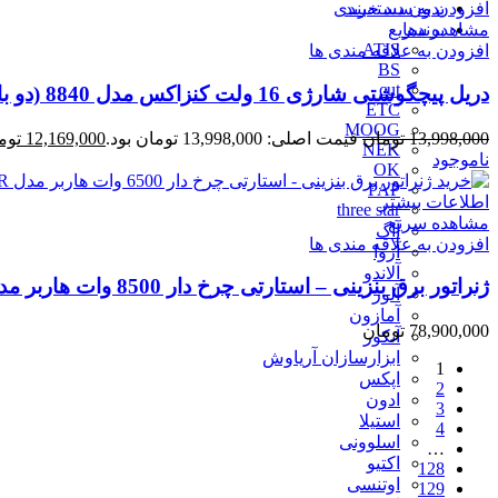
بدون دسته‌بندی
افزودن به سبد خرید
برندها
مشاهده سریع
ATIS
افزودن به علاقه مندی ها
BS
cut
دریل پیچگوشتی شارژی 16 ولت کنزاکس مدل 8840 (دو باتری)
ETC
MOOG
13,998,000
تومان
قیمت اصلی: 13,998,000 تومان بود.
12,169,000
توم
NEK
ناموجود
OK
PAP
اطلاعات بیشتر
three star
مشاهده سریع
آاگ
افزودن به علاقه مندی ها
آروا
آلاندو
ژنراتور برق بنزینی – استارتی چرخ دار 8500 وات هاربر مدل H8.5GR
آلور
آمازون
78,900,000
تومان
آنکور
ابزارسازان آریاوش
1
اپکس
2
ادون
3
استیلا
4
اسلوونی
…
اکتیو
128
اوتنسی
129