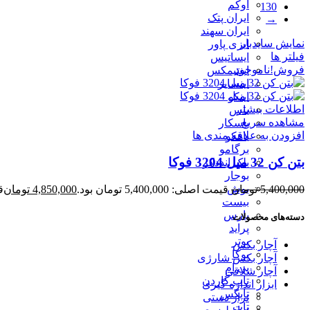
اوکم
130
ایران پتک
→
ایران سهند
نمایش سایدبار
ایزی پاور
فیلتر ها
ایساتیس
فروش!
ناموجود
اینتیمکس
اینسایز
اینکو
اطلاعات بیشتر
باس
مشاهده سریع
باسکار
افزودن به علاقه مندی ها
باهکو
برگامو
بتن کن 32 میل 3204 فوکا
بلک انددکر
بوجار
بوش
5,400,000
تومان
قیمت اصلی: 5,400,000 تومان بود.
4,850,000
تومان
قی
بیست
پارس
دسته‌های محصولات
پراید
پوتر
آچار بکس
پوکا
آچار بکس شارژی
پی ام
آچار شلاقی
تاپ گاردن
ابزار اندازه گیری
تاپکس
تراز دستی
تات