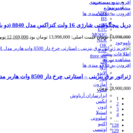
بدون دسته‌بندی
افزودن به سبد خرید
برندها
مشاهده سریع
ATIS
افزودن به علاقه مندی ها
BS
cut
دریل پیچگوشتی شارژی 16 ولت کنزاکس مدل 8840 (دو باتری)
ETC
MOOG
13,998,000
تومان
قیمت اصلی: 13,998,000 تومان بود.
12,169,000
توم
NEK
ناموجود
OK
PAP
اطلاعات بیشتر
three star
مشاهده سریع
آاگ
افزودن به علاقه مندی ها
آروا
آلاندو
ژنراتور برق بنزینی – استارتی چرخ دار 8500 وات هاربر مدل H8.5GR
آلور
آمازون
78,900,000
تومان
آنکور
ابزارسازان آریاوش
1
اپکس
2
ادون
3
استیلا
4
اسلوونی
…
اکتیو
128
اوتنسی
129