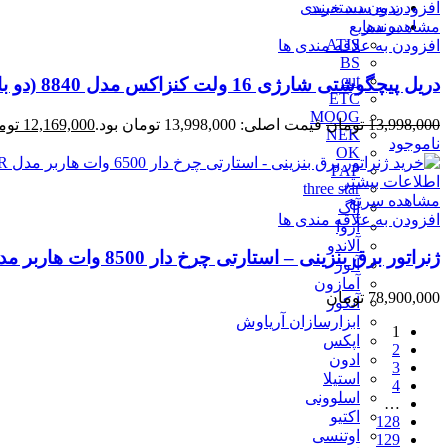
بدون دسته‌بندی
افزودن به سبد خرید
برندها
مشاهده سریع
ATIS
افزودن به علاقه مندی ها
BS
cut
دریل پیچگوشتی شارژی 16 ولت کنزاکس مدل 8840 (دو باتری)
ETC
MOOG
13,998,000
تومان
قیمت اصلی: 13,998,000 تومان بود.
12,169,000
توم
NEK
ناموجود
OK
PAP
اطلاعات بیشتر
three star
مشاهده سریع
آاگ
افزودن به علاقه مندی ها
آروا
آلاندو
ژنراتور برق بنزینی – استارتی چرخ دار 8500 وات هاربر مدل H8.5GR
آلور
آمازون
78,900,000
تومان
آنکور
ابزارسازان آریاوش
1
اپکس
2
ادون
3
استیلا
4
اسلوونی
…
اکتیو
128
اوتنسی
129